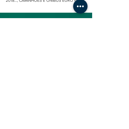
2018..., CAMINHÕES E ÔNIBUS EURO 6
ENDEREÇO
Av. José Rocha Bonfim, 214
Center Santa Genebra
Praça Capital - Nova York SL 15
Campinas-SP - CEP: 13080-650
CONTATO
(19) 3114-6590
contato@emiteco.com.br
INSTITUCIONAL
AJUDA
Quem Somos
Como Comprar
Nossa Loja
Fale Conosco