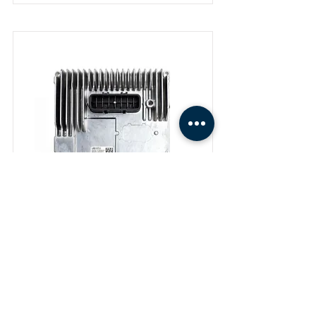
MÓDULO U82-ECU VOLARE W8
E32060153
FALAR COM O VENDEDOR
DETALHES