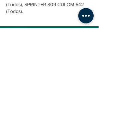
(Todos), SPRINTER 309 CDI OM 642
(Todos).
ENDEREÇO
Av. José Rocha Bonfim, 214
Center Santa Genebra
Praça Capital - Nova York SL 15
Campinas-SP - CEP: 13080-650
CONTATO
(19) 3114-6590
contato@emiteco.com.br
INSTITUCIONAL
AJUDA
Quem Somos
Como Comprar
Nossa Loja
Fale Conosco