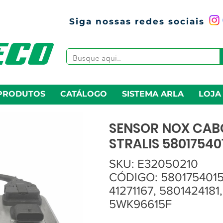
Siga nossas redes sociais
PRODUTOS
CATÁLOGO
SISTEMA ARLA
LOJA
SENSOR NOX CAB
STRALIS 58017540
SKU: E32050210
CÓDIGO: 5801754015
41271167, 5801424181
5WK96615F