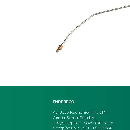
ENDEREÇO
Av. José Rocha Bonfim, 214
Center Santa Genebra
Praça Capital - Nova York SL 15
Campinas-SP - CEP: 13080-650