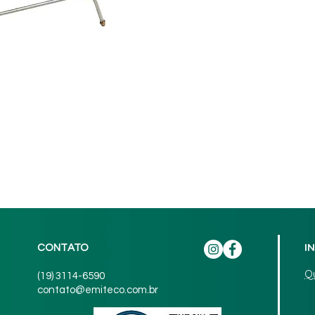
I
CONTATO
Q
(19) 3114-6590
contato@emiteco.com.br