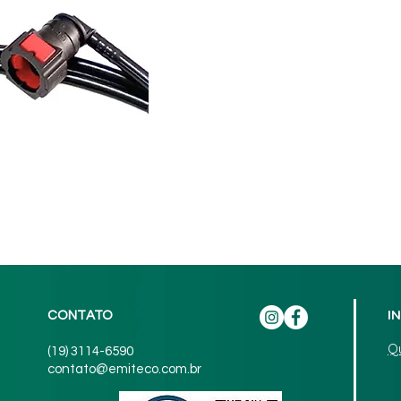
I
CONTATO
Q
(19) 3114-6590
contato@emiteco.com.br