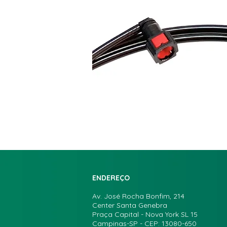
ENDEREÇO
Av. José Rocha Bonfim, 214
Center Santa Genebra
Praça Capital - Nova York SL 15
Campinas-SP - CEP: 13080-650