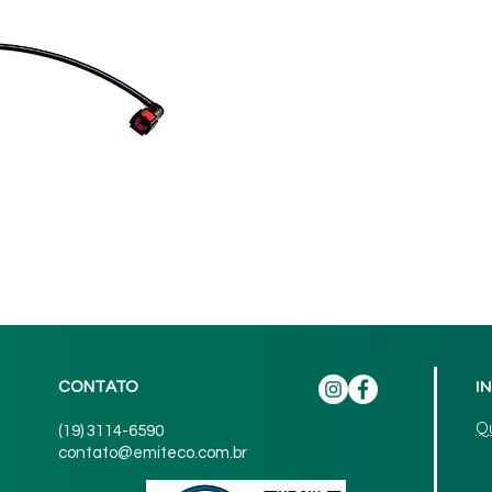
I
CONTATO
Q
(19) 3114-6590
contato@emiteco.com.br