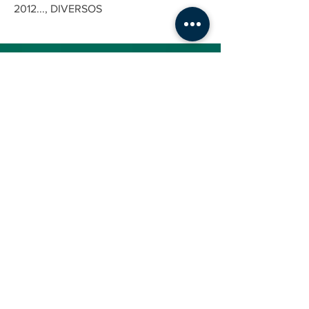
2012..., DIVERSOS
ENDEREÇO
Av. José Rocha Bonfim, 214
Center Santa Genebra
Praça Capital - Nova York SL 15
Campinas-SP - CEP: 13080-650
CONTATO
(19) 3114-6590
contato@emiteco.com.br
INSTITUCIONAL
AJUDA
Quem Somos
Como Comprar
Nossa Loja
Fale Conosco