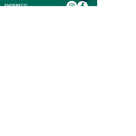
ENDEREÇO
Av. José Rocha Bonfim, 214
Center Santa Genebra
Praça Capital - Nova York SL 15
Campinas-SP - CEP: 13080-650
CONTATO
(19) 3114-6590
contato@emiteco.com.br
INSTITUCIONAL
AJUDA
Quem Somos
Como Comprar
Nossa Loja
Fale Conosco