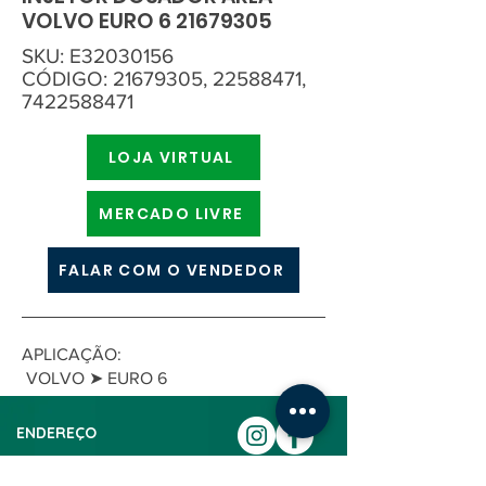
VOLVO EURO
6 21679305
SKU: E32030156
CÓDIGO:
21679305
,
22588471
,
7422588471
LOJA VIRTUAL
MERCADO LIVRE
FALAR COM O VENDEDOR
APLICAÇÃO:
VOLVO ➤ EURO 6
ENDEREÇO
Av. José Rocha Bonfim, 214