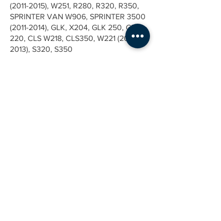
(2011-2015)
, W251, R280, R320, R350,
SPRINTER VAN W906, SPRINTER
3500
(2011-2014)
, GLK, X204, GLK 250, GLK
220, CLS W218, CLS350, W221
(2009-
2013)
, S320, S350
ENDEREÇO
Av. José Rocha Bonfim, 214
Center Santa Genebra
Praça Capital - Nova York SL 15
Campinas-SP - CEP: 13080-650
CONTATO
(19) 3114-6590
contato@emiteco.com.br
INSTITUCIONAL
AJUDA