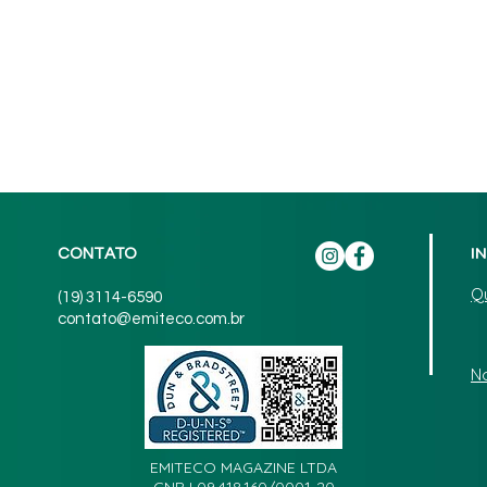
I
CONTATO
Q
(19) 3114-6590
contato@emiteco.com.br
N
EMITECO MAGAZINE LTDA