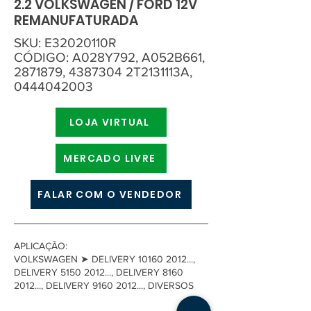
2.2 VOLKSWAGEN / FORD 12V
REMANUFATURADA
SKU: E32020110R
CÓDIGO: A028Y792, A052B661,
2871879
,
4387304
2T2131113A,
0444042003
LOJA VIRTUAL
MERCADO LIVRE
FALAR COM O VENDEDOR
APLICAÇÃO:
VOLKSWAGEN ➤ DELIVERY
10160 2012
...,
DELIVERY
5150 2012
..., DELIVERY
8160
2012
..., DELIVERY
9160 2012
..., DIVERSOS