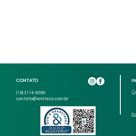
I
CONTATO
Q
(19) 3114-6590
contato@emiteco.com.br
N